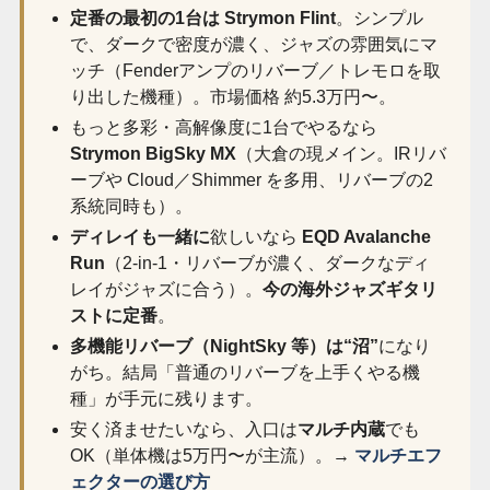
定番の最初の1台は Strymon Flint
。シンプル
で、ダークで密度が濃く、ジャズの雰囲気にマ
ッチ（Fenderアンプのリバーブ／トレモロを取
り出した機種）。市場価格 約5.3万円〜。
もっと多彩・高解像度に1台でやるなら
Strymon BigSky MX
（大倉の現メイン。IRリバ
ーブや Cloud／Shimmer を多用、リバーブの2
系統同時も）。
ディレイも一緒に
欲しいなら
EQD Avalanche
Run
（2-in-1・リバーブが濃く、ダークなディ
レイがジャズに合う）。
今の海外ジャズギタリ
ストに定番
。
多機能リバーブ（NightSky 等）は“沼”
になり
がち。結局「普通のリバーブを上手くやる機
種」が手元に残ります。
安く済ませたいなら、入口は
マルチ内蔵
でも
OK（単体機は5万円〜が主流）。→
マルチエフ
ェクターの選び方