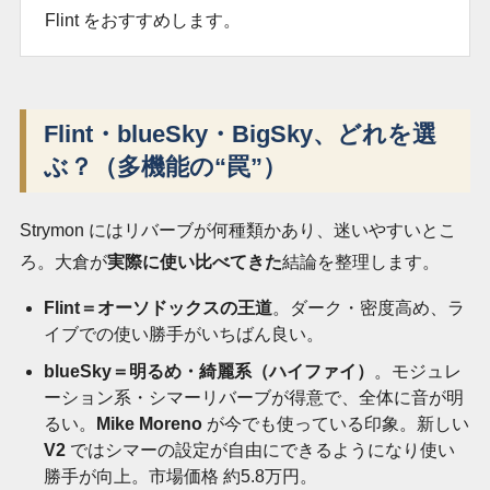
Flint をおすすめします。
Flint・blueSky・BigSky、どれを選
ぶ？（多機能の“罠”）
Strymon にはリバーブが何種類かあり、迷いやすいとこ
ろ。大倉が
実際に使い比べてきた
結論を整理します。
Flint＝オーソドックスの王道
。ダーク・密度高め、ラ
イブでの使い勝手がいちばん良い。
blueSky＝明るめ・綺麗系（ハイファイ）
。モジュレ
ーション系・シマーリバーブが得意で、全体に音が明
るい。
Mike Moreno
が今でも使っている印象。新しい
V2
ではシマーの設定が自由にできるようになり使い
勝手が向上。市場価格 約5.8万円。