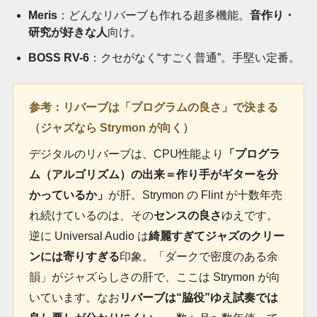
Meris
：どんなリバーブも作れる超多機能。
音作り・
研究が好きな人
向け。
BOSS RV-6
：クセがなく“すごく普通”。手堅い定番。
参考：リバーブは「プログラムの良さ」で決まる
（ジャズなら Strymon が向く）
デジタルのリバーブは、CPU性能より
「プログラ
ム（アルゴリズム）の出来＝作り手がギターを分
かっているか」
が肝。Strymon の Flint が十数年売
れ続けているのは、その
センスの良さ
ゆえです。
逆に Universal Audio は
綺麗すぎてジャズのクリー
ンには寄りすぎる
印象。「ダークで密度のある余
韻」がジャズらしさの肝で、ここは Strymon が向
いています。なお
リバーブは“脇役”ゆえ試奏では