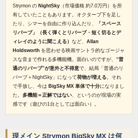
Strymon の
NightSky
（市場価格 約7.0万円）を所
有していたこともあります。オクターブ下を足し
たり、シマーを自由に作り込んだり、
「スペース
リバーブ」（長く弾くとリバーブ・短く切るとデ
ィレイのように聞こえる）
など、
Allan
Holdsworth
を思わせる映画サントラ的なゴージャ
スな音まで作れる多機能機。面白いのですが、
“普
通のリバーブ”が意外と不得意
で、結局「普通のリ
バーブ＋NightSky」になって
荷物が増える
。それ
で手放し、今は
BigSky MX 単体で十分
になりまし
た。
多機能＝正解ではない
、というのが現場の実
感です（遊びの1台としては面白い）。
現メイン Strymon BigSky MX は何