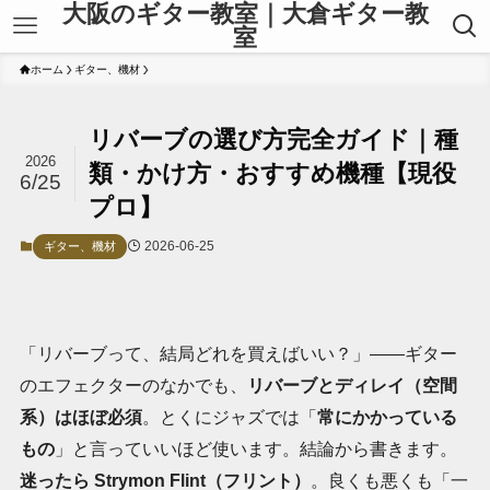
大阪のギター教室｜大倉ギター教
室
ホーム
ギター、機材
リバーブの選び方完全ガイド｜種
2026
類・かけ方・おすすめ機種【現役
6/25
プロ】
2026-06-25
ギター、機材
「リバーブって、結局どれを買えばいい？」――ギター
のエフェクターのなかでも、
リバーブとディレイ（空間
系）はほぼ必須
。とくにジャズでは「
常にかかっている
もの
」と言っていいほど使います。結論から書きます。
迷ったら Strymon Flint（フリント）
。良くも悪くも「一