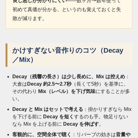
良し悪しが分かりにくい
――数ヶ月〜数年使って
初めて真価が分かる、というのも覚えておくと失
敗が減ります。
かけすぎない音作りのコツ（Decay
／Mix）
Decay（残響の長さ）は少し長めに、Mix は控えめ
：
大倉は
Decay 約2.5〜2.7秒
（長くて5秒）を基準に、
その代わり
Mix（レベル）を下げ気味
にすることが多
い。
Decay と Mix はセットで考える
：掛かりすぎなら Mix
を下げる前に
Decay を短く
するのも手。物足りない
なら Mix を上げる前に
Decay を伸ばす
。
客観的に、空間全体で聴く
：リバーブの効きは
音量や