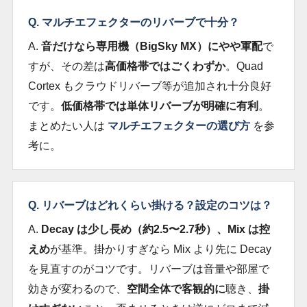
Q. マルチエフェクターのリバーブで十分？
A.
音だけなら専用機（BigSky MX）にやや軍配
で
すが、その差は
高価格帯ではごくわずか
。Quad
Cortex もクラウドリバーブ等が追加され十分良好
です。
低価格帯では単体リバーブが明確に有利
。
まとめたい人は
マルチエフェクターの選び方
を参
考に。
Q. リバーブはどれくらい掛ける？設定のコツは？
A.
Decay は少し長め（約2.5〜2.7秒）、Mix は控
えめ
が基準。掛かりすぎなら Mix より先に Decay
を見直すのがコツです。リバーブは音量や部屋で
効きが変わるので、
空間全体で客観的に
聴き、
掛