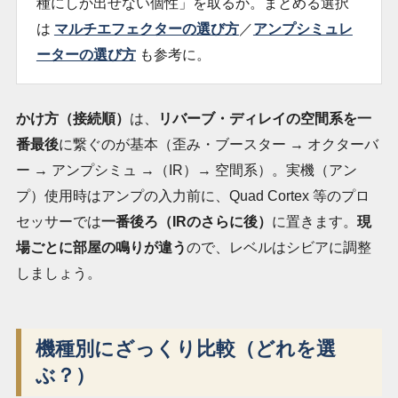
種にしか出せない個性」を取るか。まとめる選択
は
マルチエフェクターの選び方
／
アンプシミュレ
ーターの選び方
も参考に。
かけ方（接続順）
は、
リバーブ・ディレイの空間系を一
番最後
に繋ぐのが基本（歪み・ブースター → オクターバ
ー → アンプシミュ →（IR）→ 空間系）。実機（アン
プ）使用時はアンプの入力前に、Quad Cortex 等のプロ
セッサーでは
一番後ろ（IRのさらに後）
に置きます。
現
場ごとに部屋の鳴りが違う
ので、レベルはシビアに調整
しましょう。
機種別にざっくり比較（どれを選
ぶ？）