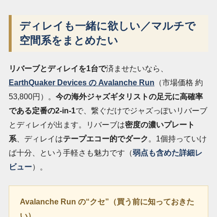
ディレイも一緒に欲しい／マルチで
空間系をまとめたい
リバーブとディレイを1台で
済ませたいなら、
EarthQuaker Devices の Avalanche Run
（市場価格 約
53,800円）。
今の海外ジャズギタリストの足元に高確率
である定番の2-in-1
で、繋ぐだけでジャズっぽいリバーブ
とディレイが出ます。リバーブは
密度の濃いプレート
系
、ディレイは
テープエコー的でダーク
。1個持っていけ
ば十分、という手軽さも魅力です（
弱点も含めた詳細レ
ビュー
）。
Avalanche Run の“クセ”（買う前に知っておきた
い）