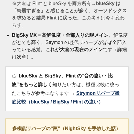
※大倉は Flint と blueSky を両方所有→
blueSky は
「綺麗すぎる」と感じることが多く、オーソドックス
を求めると結局 Flint に戻った
。この考えは今も変わ
らず。
BigSky MX＝高解像度・全部入りの現メイン
。解像度
がとても高く、Strymon の歴代リバーブがほぼ全部入
っている感覚。
これが大倉の現在のメイン
です（詳細
は次章）。
👉
blueSky と BigSky、Flint の“音の違い・比
較”をもっと詳しく
知りたい方は、機種比較に絞っ
たこちらが参考になります →
Strymonリバーブ徹
底比較（blueSky / BigSky / Flint の違い）
多機能リバーブの“罠”（NightSky を手放した話）