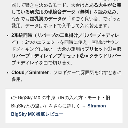
照して響きを決めるモード。大倉は
とある大学が公開
している研究用の環境音データ（無料）
を読み込み、
なかでも
鍾乳洞のデータ
が「すごく良い音」でずっと
愛用。データはネットで入手して入れ替えます。
2系統同時（リバーブの二重掛け／リバーブ＋ディレ
イ）
：2つのエフェクトを同時に使え、空間のサウン
ドメイキングに強い。大倉の運用は
プリセット①＝IR
リバーブ＋ディレイ／プリセット②＝クラウドリバー
ブ＋ディレイ
を曲で切り替え。
Cloud／Shimmer
：ソロギターで雰囲気を出すときに
多用。
👉 BigSky MX の中身（IRの入れ方・モード・旧
BigSkyとの違い）をさらに詳しく →
Strymon
BigSky MX 徹底レビュー