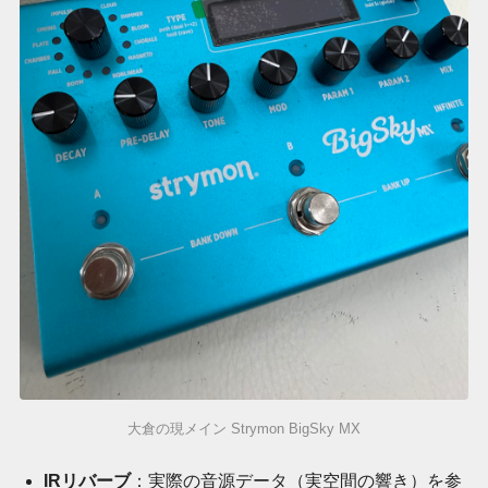
大倉の現メイン Strymon BigSky MX
IRリバーブ
：実際の音源データ（実空間の響き）を参