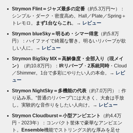
Strymon Flint＝ジャズ最多の定番
（約5.3万円〜）：
シンプル・ダーク・密度高め。Hall／Plate／Spring＋
トレモロ。
まず1台ならこれ
。→
レビュー
Strymon blueSky＝明るめ・シマー得意
（約5.8万
円）：ハイファイで綺麗な響き。明るいリバーブが欲
しい人に。→
レビュー
Strymon BigSky MX＝高解像度・全部入り（現メイ
ン）
（約10.8万円）：
IRリバーブ
・
2系統同時
・Cloud
／Shimmer。1台で多彩にやりたい人の本命。→
レビ
ュー
Strymon NightSky＝多機能の代表
（約7.0万円）：作
り込み系。“普通のリバーブ”には大きく、大倉は手放
し。実験的な音作りをしたい人向け。→
レビュー
Strymon Cloudburst＝小型アンビエント
（約4.4万
円・2023年）：コンパクト筐体で豪華なアンビエン
ト。
Ensemble
機能でストリングス的な厚みを足せ