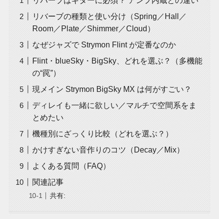
リバーブはギターに必須？ アンプ内蔵との違い
リバーブの種類と使い分け（Spring／Hall／
Room／Plate／Shimmer／Cloud）
なぜジャズで Strymon Flint が定番なのか
Flint・blueSky・BigSky、どれを選ぶ？（多機能
の“罠”）
現メイン Strymon BigSky MX は何がすごい？
ディレイも一緒に欲しい／マルチで空間系をま
とめたい
機種別にざっくり比較（どれを選ぶ？）
かけすぎない音作りのコツ（Decay／Mix）
よくある質問（FAQ）
関連記事
共有: