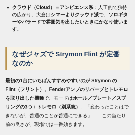
クラウド（Cloud）＝アンビエンス系
：人工的で独特
の広がり。大倉は
シマーよりクラウド派
で、
ソロギタ
ーやバラードで雰囲気を出したいときにかなり使いま
す
。
なぜジャズで Strymon Flint が定番
なのか
最初の1台にいちばんすすめやすいのが Strymon の
Flint（フリント）
。
Fenderアンプのリバーブとトレモロ
を取り出した機種
で、モードは
ホール／プレート／スプ
リングの3つ＋トレモロ（別系統）
。「変わったことはで
きないが、普通のことが普通にできる」――この当たり
前の良さが、現場では一番効きます。