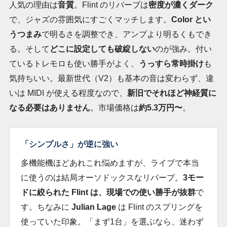
人気の理由は
音質
。Flint のリバーブは
密度が濃くダーク
で、ジャズの雰囲気にすごくマッチします。
Color とい
うつまみ
で明るさを調整でき、アンプより明るくもでき
る。そして
どこに設定しても破綻しない
のが強み。付い
ているトレモロも使い勝手がよく、
うっすら常時掛け
も
気持ちいい。最新世代（V2）も基本の音は変わらず、違
いは MIDI が使える程度なので、
新旧でそれほど神経質に
なる必要はありません
。市場価格は
約5.3万円〜
。
「シンプルさ」が逆に強い
多機能機ほどあれこれ悩めますが、ライブで本当
に使うのは結局オーソドックスなリバーブ。
3モー
ドに絞られた Flint は、現場での使い勝手が抜群
で
す。ちなみに
Julian Lage
は Flint のスプリングを
使っていた印象。「まず1台」を選ぶなら、迷わず