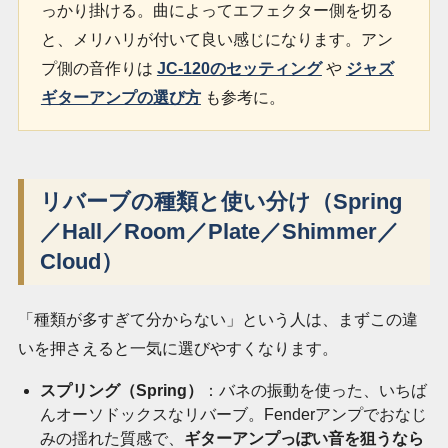
っかり掛ける。曲によってエフェクター側を切る
と、メリハリが付いて良い感じになります。アン
プ側の音作りは
JC-120のセッティング
や
ジャズ
ギターアンプの選び方
も参考に。
リバーブの種類と使い分け（Spring
／Hall／Room／Plate／Shimmer／
Cloud）
「種類が多すぎて分からない」という人は、まずこの違
いを押さえると一気に選びやすくなります。
スプリング（Spring）
：バネの振動を使った、いちば
んオーソドックスなリバーブ。Fenderアンプでおなじ
みの揺れた質感で、
ギターアンプっぽい音を狙うなら