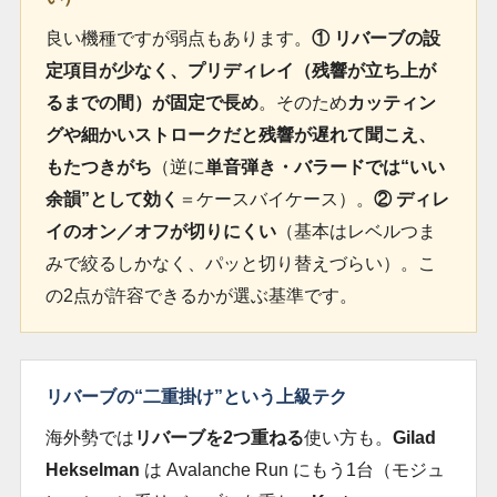
良い機種ですが弱点もあります。
① リバーブの設
定項目が少なく、プリディレイ（残響が立ち上が
るまでの間）が固定で長め
。そのため
カッティン
グや細かいストロークだと残響が遅れて聞こえ、
もたつきがち
（逆に
単音弾き・バラードでは“いい
余韻”として効く
＝ケースバイケース）。
② ディレ
イのオン／オフが切りにくい
（基本はレベルつま
みで絞るしかなく、パッと切り替えづらい）。こ
の2点が許容できるかが選ぶ基準です。
リバーブの“二重掛け”という上級テク
海外勢では
リバーブを2つ重ねる
使い方も。
Gilad
Hekselman
は Avalanche Run にもう1台（モジュ