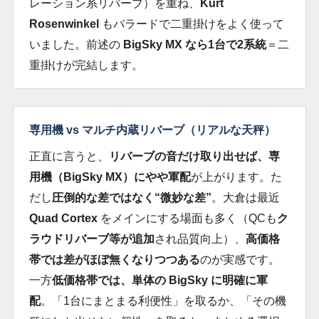
レーション系リバーブ）を重ね、
Kurt
Rosenwinkel
もバラードで二重掛けをよく使って
いました。前述の
BigSky MX なら1台で2系統
＝二
重掛けが完結します。
専用機 vs マルチ内蔵リバーブ（リアルな天秤）
正直に言うと、
リバーブの音だけ取り出せば、専
用機（BigSky MX）にやや軍配
が上がります。た
だし
圧倒的な差ではなく“微妙な差”
。大倉は最近
Quad Cortex
をメインにする場面も多く（QCも
ク
ラウドリバーブ等が追加
され品質向上）、
高価格
帯では差がほぼ無くなりつつある
のが実感です。
一方
低価格帯では、単体の BigSky に明確に軍
配
。「1台にまとまる利便性」を取るか、「その機