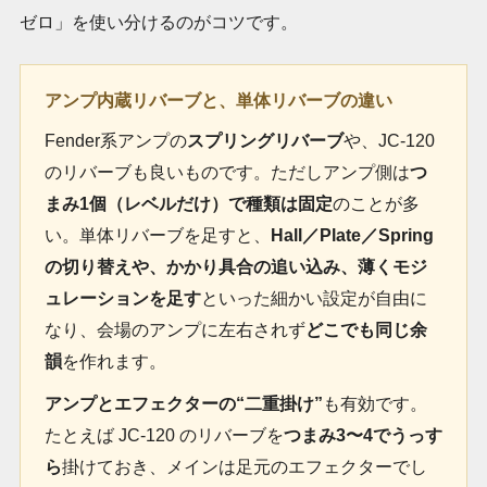
ゼロ」を使い分けるのがコツです。
アンプ内蔵リバーブと、単体リバーブの違い
Fender系アンプの
スプリングリバーブ
や、JC-120
のリバーブも良いものです。ただしアンプ側は
つ
まみ1個（レベルだけ）で種類は固定
のことが多
い。単体リバーブを足すと、
Hall／Plate／Spring
の切り替えや、かかり具合の追い込み、薄くモジ
ュレーションを足す
といった細かい設定が自由に
なり、会場のアンプに左右されず
どこでも同じ余
韻
を作れます。
アンプとエフェクターの“二重掛け”
も有効です。
たとえば JC-120 のリバーブを
つまみ3〜4でうっす
ら
掛けておき、メインは足元のエフェクターでし