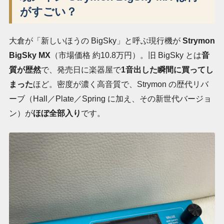
がすごい？
大倉が「新しいほうの BigSky」と呼ぶ現行機が
Strymon
BigSky MX
（市場価格 約10.8万円）。旧 BigSky とは
音
質が歴然
で、発売日に楽器屋で
1音出した瞬間に買ってし
まった
ほど。密度が濃く高音質で、Strymon の歴代リバ
ーブ（Hall／Plate／Spring に加え、その新世代バージョ
ン）が
ほぼ全部入り
です。