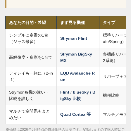
あなたの目的・希望
まず見る機種
タイプ
シンプルに定番の1台
標準リバーブ（Ha
Strymon Flint
（ジャズ最多）
ate/Spring）
Strymon BigSky
多機能リバーブ
高解像度・多彩を1台で
MX
2系統）
ディレイも一緒に（2-in
EQD Avalanche R
リバーブ＋デ
-1）
un
Strymon各機の違い・
Flint / blueSky / B
機種比較
比較を詳しく
igSky 比較
マルチで空間系もまと
Quad Cortex 等
マルチ／モデ
めたい
※価格は2026年6月時点の市場価格の目安です。変動しますので購入時にご