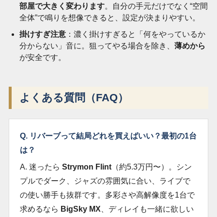
部屋で大きく変わります
。自分の手元だけでなく“空間
全体”で鳴りを想像できると、設定が決まりやすい。
掛けすぎ注意
：濃く掛けすぎると「何をやっているか
分からない」音に。狙ってやる場合を除き、
薄めから
が安全です。
よくある質問（FAQ）
Q. リバーブって結局どれを買えばいい？最初の1台
は？
A. 迷ったら
Strymon Flint
（約5.3万円〜）。シン
プルでダーク、ジャズの雰囲気に合い、ライブで
の使い勝手も抜群です。多彩さや高解像度を1台で
求めるなら
BigSky MX
、ディレイも一緒に欲しい