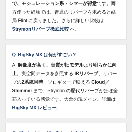
で、モジュレーション系・シマーが得意
です。両
方使った経験では、普通のリバーブを求めると結
局 Flint に戻りました。さらに詳しい比較は
Strymonリバーブ徹底比較
へ。
Q. BigSky MX は何がすごい？
A.
解像度が高く、音質が旧モデルより明らかに向
上
。実空間データを参照する
IRリバーブ
、リバー
ブの
2系統同時
、ソロギターで映える
Cloud／
Shimmer
まで、Strymon の歴代リバーブがほぼ全
部入っている感覚です。大倉の現メイン。詳細は
BigSky MX レビュー
。