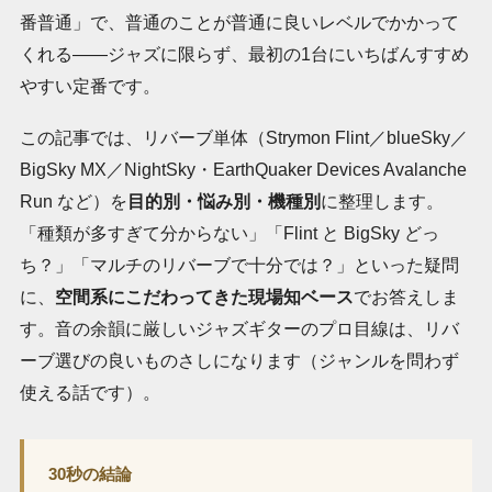
番普通」で、普通のことが普通に良いレベルでかかって
くれる――ジャズに限らず、最初の1台にいちばんすすめ
やすい定番です。
この記事では、リバーブ単体（Strymon Flint／blueSky／
BigSky MX／NightSky・EarthQuaker Devices Avalanche
Run など）を
目的別・悩み別・機種別
に整理します。
「種類が多すぎて分からない」「Flint と BigSky どっ
ち？」「マルチのリバーブで十分では？」といった疑問
に、
空間系にこだわってきた現場知ベース
でお答えしま
す。音の余韻に厳しいジャズギターのプロ目線は、リバ
ーブ選びの良いものさしになります（ジャンルを問わず
使える話です）。
30秒の結論