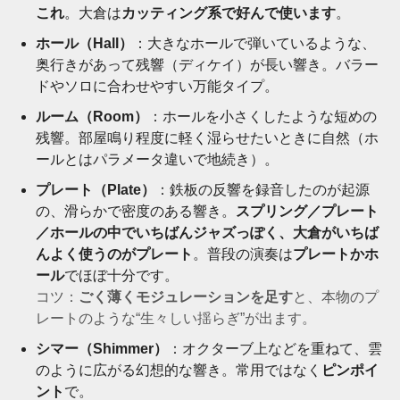
これ
。大倉は
カッティング系で好んで使います
。
ホール（Hall）
：大きなホールで弾いているような、
奥行きがあって残響（ディケイ）が長い響き。バラー
ドやソロに合わせやすい万能タイプ。
ルーム（Room）
：ホールを小さくしたような短めの
残響。部屋鳴り程度に軽く湿らせたいときに自然（ホ
ールとはパラメータ違いで地続き）。
プレート（Plate）
：鉄板の反響を録音したのが起源
の、滑らかで密度のある響き。
スプリング／プレート
／ホールの中でいちばんジャズっぽく、大倉がいちば
んよく使うのがプレート
。普段の演奏は
プレートかホ
ール
でほぼ十分です。
コツ：
ごく薄くモジュレーションを足す
と、本物のプ
レートのような“生々しい揺らぎ”が出ます。
シマー（Shimmer）
：オクターブ上などを重ねて、雲
のように広がる幻想的な響き。常用ではなく
ピンポイ
ント
で。