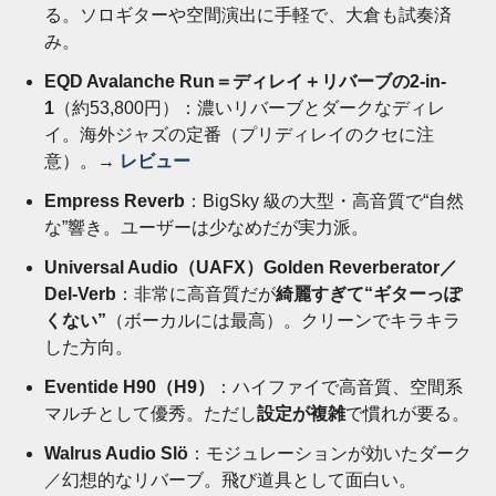
る。ソロギターや空間演出に手軽で、大倉も試奏済
み。
EQD Avalanche Run＝ディレイ＋リバーブの2-in-
1
（約53,800円）：濃いリバーブとダークなディレ
イ。海外ジャズの定番（プリディレイのクセに注
意）。→
レビュー
Empress Reverb
：BigSky 級の大型・高音質で“自然
な”響き。ユーザーは少なめだが実力派。
Universal Audio（UAFX）Golden Reverberator／
Del-Verb
：非常に高音質だが
綺麗すぎて“ギターっぽ
くない”
（ボーカルには最高）。クリーンでキラキラ
した方向。
Eventide H90（H9）
：ハイファイで高音質、空間系
マルチとして優秀。ただし
設定が複雑
で慣れが要る。
Walrus Audio Slö
：モジュレーションが効いたダーク
／幻想的なリバーブ。飛び道具として面白い。