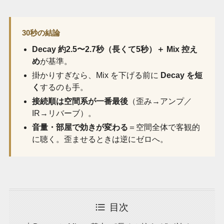
30秒の結論
Decay 約2.5〜2.7秒（長くて5秒）＋ Mix 控え
め
が基準。
掛かりすぎなら、Mix を下げる前に
Decay を短
く
するのも手。
接続順は空間系が一番最後
（歪み→アンプ／
IR→リバーブ）。
音量・部屋で効きが変わる
＝空間全体で客観的
に聴く。歪ませるときは逆にゼロへ。
目次