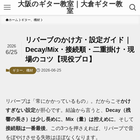
大阪のギター教室｜大倉ギター教
室
ホーム
ギター、機材
リバーブのかけ方・設定ガイド｜
2026
Decay/Mix・接続順・二重掛け・現
6/25
場のコツ【現役プロ】
2026-06-25
ギター、機材
リバーブは「常にかかっているもの」。だからこそ
かけ
すぎない設定
が肝心です。結論から言うと、
Decay（残
響の長さ）は少し長めに、Mix（量）は控えめに
。そして
接続順は一番最後
。この3つを押さえれば、リバーブで音
をぼやけさせる失敗はほぼなくなります。