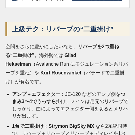
上級テク：リバーブの“二重掛け”
空間をさらに豊かにしたいなら、
リバーブを2つ重ね
る“二重掛け”
。海外勢では
Gilad
Hekselman
（Avalanche Run にモジュレーション系リバ
ーブを重ね）や
Kurt Rosenwinkel
（バラードで二重掛
け）が有名です。
アンプ＋エフェクター
：JC-120 などのアンプ側を
つ
まみ3〜4でうっすら
掛け、メインは足元のリバーブで
しっかり。曲によってエフェクター側を切るとメリハ
リが出ます。
1台で二重掛け
：
Strymon BigSky MX
なら2系統同時
で、リバーブ＋リバーブ／リバーブ＋ディレイを1台