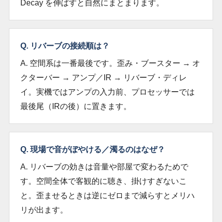
Decay を伸ばすと自然にまとまります。
Q. リバーブの接続順は？
A. 空間系は一番最後です。歪み・ブースター → オ
クターバー → アンプ／IR → リバーブ・ディレ
イ。実機ではアンプの入力前、プロセッサーでは
最後尾（IRの後）に置きます。
Q. 現場で音がぼやける／濁るのはなぜ？
A. リバーブの効きは音量や部屋で変わるためで
す。空間全体で客観的に聴き、掛けすぎないこ
と。歪ませるときは逆にゼロまで減らすとメリハ
リが出ます。