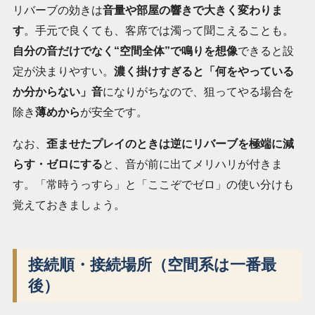
リバーブの効きは
音量や部屋の響きで大きく変わりま
す
。手元で良くても、客席では濁って聞こえることも。
自分の音だけでなく“空間全体”で鳴りを想像
できると設
定が決まりやすい。
濃く掛けすぎると「何をやっている
か分からない」音
になりがちなので、狙ってやる場合を
除き
薄めから
が安全です。
なお、
歪ませたプレイのときは逆にリバーブを極端に減
らす・ゼロにする
と、音が前に出てメリハリが付きま
す。「常時うっすら」と「ここぞでゼロ」の使い分けも
覚えておきましょう。
接続順・接続場所（空間系は一番最
後）