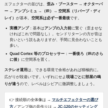
エフェクターの並びは、
歪み・ブースター → オクターバ
ー → アンプシミュ →（IR）→ 空間系（リバーブ・ディ
レイ）
が基本。
空間系は必ず一番最後
です。
実機アンプ
：基本は
アンプの入力前
に繋ぐ（歪ませな
ければこれで問題なし）。センドリターンの方が音は
良いという説もありますが、手間に見合わないことも
多い。
Quad Cortex 等のプロセッサー
：
一番後ろ（IRのさら
に後）
に空間系を置く。
ステレオ運用
は、できる環境で余裕があれば積極的に。
広がりが段違いです。いずれにせよ
現場ごとに部屋の鳴
りが違う
ので、レベルはシビアに微調整しましょう。
👉 接続順の全体像は →
マルチエフェクターの選び
方
／アンプ側の音作りは →
JC-120のセッティング