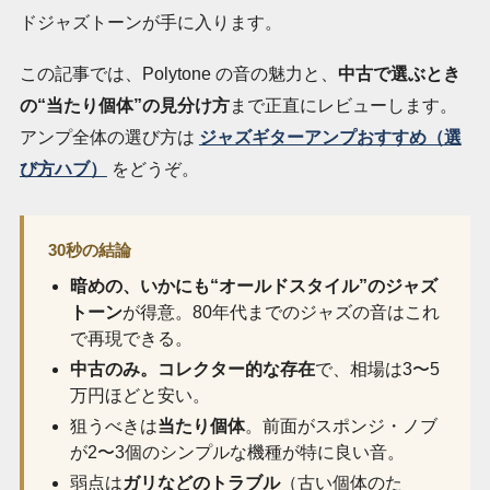
ドジャズトーンが手に入ります。
この記事では、Polytone の音の魅力と、
中古で選ぶとき
の“当たり個体”の見分け方
まで正直にレビューします。
アンプ全体の選び方は
ジャズギターアンプおすすめ（選
び方ハブ）
をどうぞ。
30秒の結論
暗めの、いかにも“オールドスタイル”のジャズ
トーン
が得意。80年代までのジャズの音はこれ
で再現できる。
中古のみ。コレクター的な存在
で、相場は3〜5
万円ほどと安い。
狙うべきは
当たり個体
。前面がスポンジ・ノブ
が2〜3個のシンプルな機種が特に良い音。
弱点は
ガリなどのトラブル
（古い個体のた