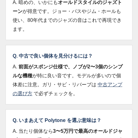
A. 暗めの、いかにも
オールドスタイルのジャズト
ーン
が得意です。ジョー・パスやジム・ホールも
使い、80年代までのジャズの音はこれで再現でき
ます。
Q. 中古で良い個体を見分けるには？
A.
前面がスポンジ仕様で、ノブが2〜3個のシンプ
ルな機種
が特に良い音です。モデルが多いので個
体差に注意。ガリ・サビ・リバーブは
中古アンプ
の選び方
で必ずチェックを。
Q. いまあえて Polytone を選ぶ意味は？
A. 当たり個体なら
3〜5万円で最高のオールドジャ