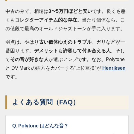
中古のみで、相場は
3〜5万円ほどと安い
です。良くも悪
くも
コレクターアイテム的な存在
。当たり個体なら、こ
の値段で最高のオールドジャズトーンが手に入ります。
弱点は、やはり
古い個体ゆえのトラブル
。ガリなどが一
番困ります。
デメリットも許容して付き合える人
、そし
て
その音が好きな人
が選ぶアンプです。なお、Polytone
と DV Mark の両方をカバーする“上位互換”が
Henriksen
です。
よくある質問（FAQ）
Q. Polytone はどんな音？