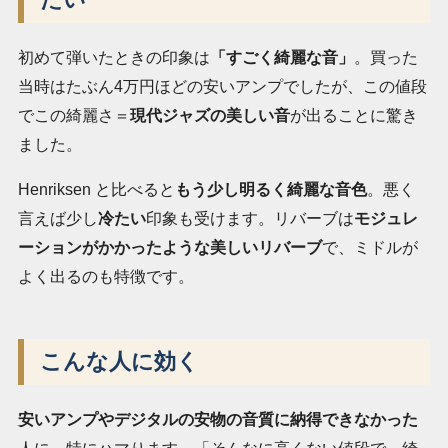
初めて弾いたときの印象は
「すごく綺麗な音」
。買った
当時はたぶん4万円ほどの安いアンプでしたが、この値段
でこの綺麗さ＝
現代ジャズの美しい音
が出ることに驚き
ました。
Henriksen と比べると
もう少し明るく綺麗な音色
。悪く
言えば少し
冷たい
印象も受けます。リバーブは
モジュレ
ーションがかかったような美しいリバーブ
で、ミドルが
よく出るのも特徴です。
こんな人に効く
安いアンプやデジタルの安物の音質に納得できなかった