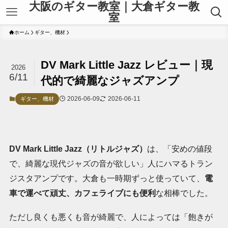
大阪のギター教室｜大倉ギター教
室
ホーム
ギター、機材
DV Mark Little Jazz レビュー｜現
2026
6/11
代的で綺麗なジャズアンプ
2026-06-09
2026-06-11
ギター、機材
DV Mark Little Jazz（リトルジャズ）
は、「安めの値段
で、綺麗な現代ジャズの音が欲しい」人にハマるトラン
ジスタアンプです。大倉も一時期ずっと使っていて、
電
車で運べて頑丈、カフェライブにも便利
な相棒でした。
ただし良くも悪くも音が綺麗で、人によっては「飽きが