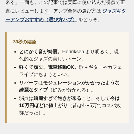
来る」一面も。この記事では実際に使い込んだ視点で正
直にレビューします。アンプ全体の選び方は
ジャズギタ
ーアンプおすすめ（選び方ハブ）
をどうぞ。
30秒の結論
とにかく音が綺麗。
Henriksen より明るく、現
代的なジャズの美しいトーン。
軽くて頑丈、電車移動OK。
歌＋ギターやカフェ
ライブにちょうどいい。
リバーブは
モジュレーションがかかったような
綺麗なタイプ
（好みが分かれる）。
弱点は
綺麗すぎて飽きが来る
こと、そして
今は
10万円ほどに値上がり
（昔は4〜5万でコスパ抜
群だった）。