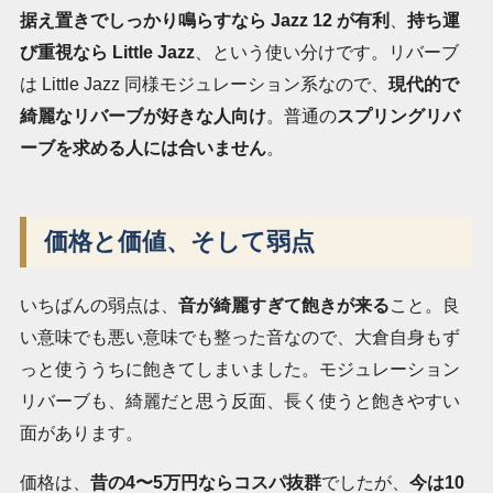
据え置きでしっかり鳴らすなら Jazz 12 が有利
、
持ち運
び重視なら Little Jazz
、という使い分けです。リバーブ
は Little Jazz 同様モジュレーション系なので、
現代的で
綺麗なリバーブが好きな人向け
。普通の
スプリングリバ
ーブを求める人には合いません
。
価格と価値、そして弱点
いちばんの弱点は、
音が綺麗すぎて飽きが来る
こと。良
い意味でも悪い意味でも整った音なので、大倉自身もず
っと使ううちに飽きてしまいました。モジュレーション
リバーブも、綺麗だと思う反面、長く使うと飽きやすい
面があります。
価格は、
昔の4〜5万円ならコスパ抜群
でしたが、
今は10