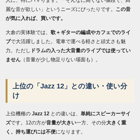
人に、特にハマります。「そんなに高くない値段で、綺
麗な音が欲しい」というニーズにぴったりです。
この音
が気に入れば、買いです。
大倉の実体験では、
歌＋ギターの編成やカフェでのライ
ブ
で大活躍しました。電車で運べる軽さと頑丈さも魅
力。ただし
ドラムの入った大音量のライブでは使ってい
ません
（音量が少し物足りない場面も）。
上位の「Jazz 12」との違い・使い分
け
上位機種の
Jazz 12
との違いは、
単純にスピーカーサイ
ズ
です。12の方が
音量が大きい
一方、その分
大きく重
く、持ち運びには不便
になります。