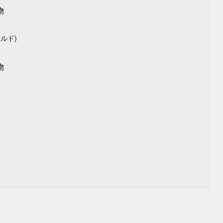
物
ルド)
物