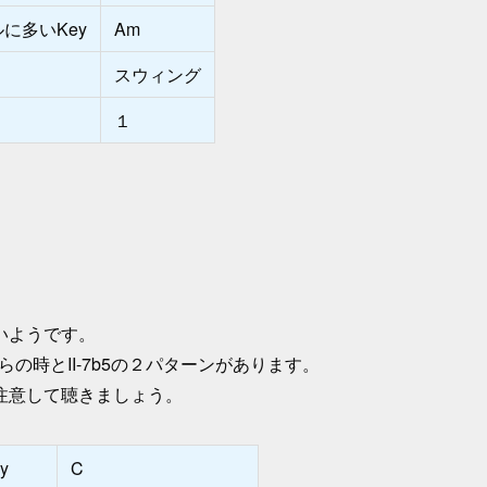
に多いKey
Am
スウィング
度
１
いようです。
らの時とII-7b5の２パターンがあります。
注意して聴きましょう。
y
C