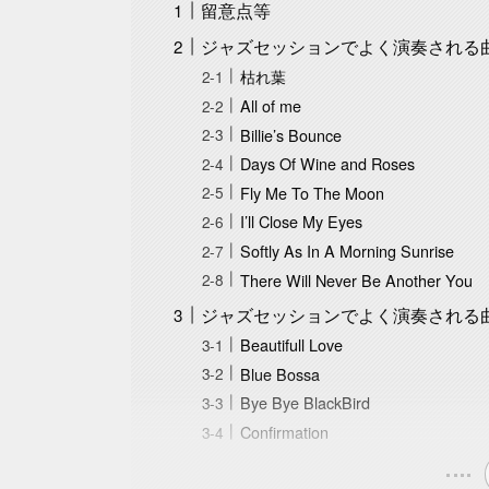
留意点等
ジャズセッションでよく演奏される
枯れ葉
All of me
Billie’s Bounce
Days Of Wine and Roses
Fly Me To The Moon
I’ll Close My Eyes
Softly As In A Morning Sunrise
There Will Never Be Another You
ジャズセッションでよく演奏される
Beautifull Love
Blue Bossa
Bye Bye BlackBird
Confirmation